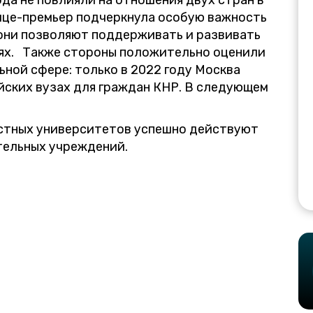
ода не повлияли на отношения двух стран в
ице-премьер подчеркнула особую важность
 они позволяют поддерживать и развивать
нях. Также стороны положительно оценили
ной сфере: только в 2022 году Москва
йских вузах для граждан КНР. В следующем
местных университетов успешно действуют
тельных учреждений.