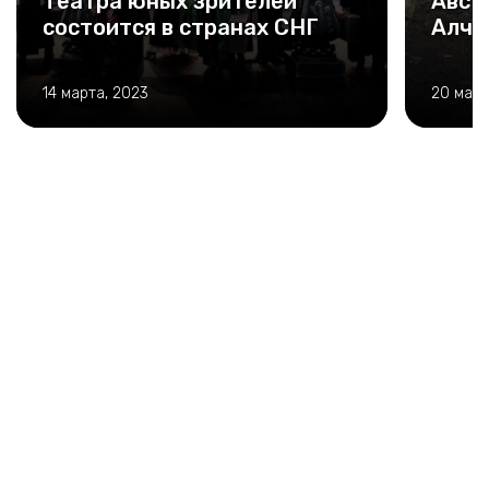
Театра юных зрителей
Авст
состоится в странах СНГ
Алче
14 марта, 2023
20 мая,