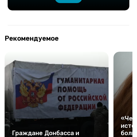
Рекомендуемое
«Чем
исто
Граждане Донбасса и
боль