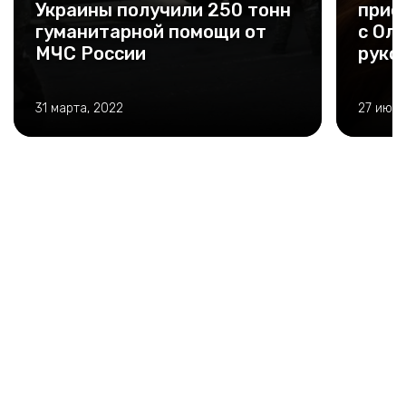
Украины получили 250 тонн
прис
гуманитарной помощи от
с Оль
МЧС России
руко
и пр
прог
31 марта, 2022
27 июня
Нур-