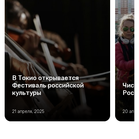
В Токио открывается
Фестиваль российской
Чист
культуры
Росс
21 апреля, 2025
20 апре