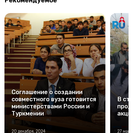
Рекомендуемое
Соглашение о создании
совместного вуза готовится
В ст
министерствами России и
прод
Туркмении
акци
20 декабря, 2024
27 март