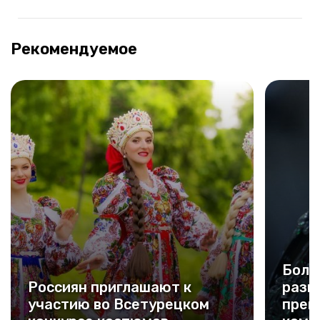
Рекомендуемое
Боле
Россиян приглашают к
разн
участию во Всетурецком
прем