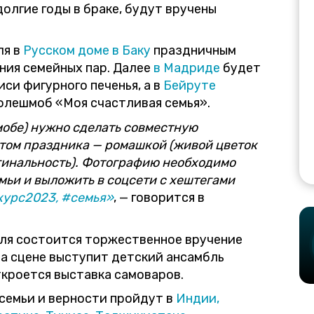
олгие годы в браке, будут вручены
ля в
Русском доме в Баку
праздничным
ния семейных пар. Далее
в Мадриде
будет
си фигурного печенья, а в
Бейруте
лешмоб «Моя счастливая семья».
мобе) нужно сделать совместную
том праздника — ромашкой (живой цветок
гинальность). Фотографию необходимо
мьи и выложить в соцсети с хештегами
урс2023,
#семья»
, — говорится в
ля состоится торжественное вручение
на сцене выступит детский ансамбль
кроется выставка самоваров.
семьи и верности пройдут в
Индии,