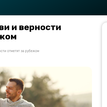
ви и верности
ежом
ости отметят за рубежом