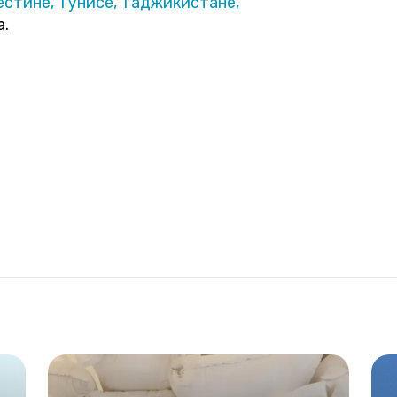
естине,
Тунисе,
Таджикистане,
а.