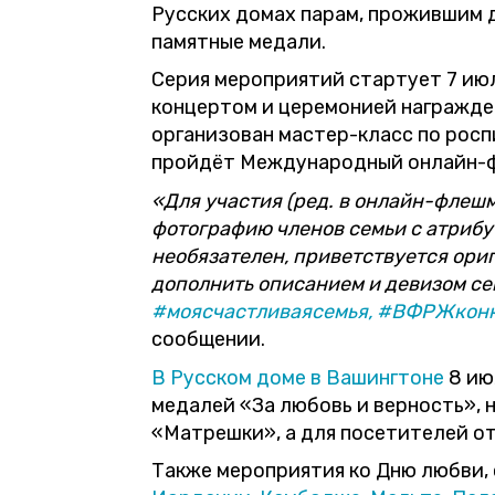
Русских домах парам, прожившим д
памятные медали.
Серия мероприятий стартует 7 ию
концертом и церемонией награжде
организован мастер-класс по роспи
пройдёт Международный онлайн-ф
«Для участия (ред. в онлайн-флеш
фотографию членов семьи с атрибу
необязателен, приветствуется ори
дополнить описанием и девизом се
#моясчастливаясемья,
#ВФРЖконк
сообщении.
В Русском доме в Вашингтоне
8 ию
медалей «За любовь и верность», 
«Матрешки», а для посетителей от
Также мероприятия ко Дню любви, 