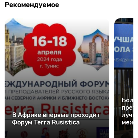
Рекомендуемое
Боле
прет
В Африке впервые проходит
лучш
Форум Terra Rusistica
межд