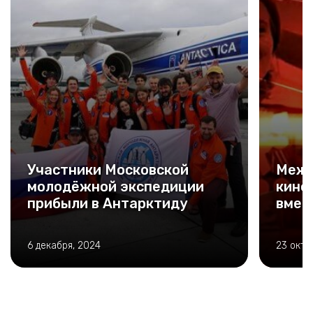
Участники Московской
Межд
молодёжной экспедиции
кино
прибыли в Антарктиду
вмес
6 декабря, 2024
23 октя