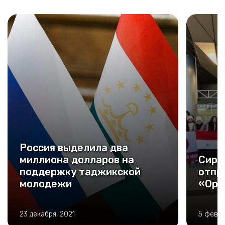
Россия выделила два
миллиона долларов на
Сири
поддержку таджикской
отпр
молодежи
«Орл
23 декабря, 2021
5 февра