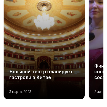
Фина
Большой театр планирует
конк
гастроли в Китае
сост
3 марта, 2023
2 декаб