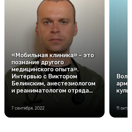
«Мобильная клиника» – это
познание другого
медицинского опыта».
Интервью с Виктором
Воло
Белинским, анестезиологом
армя
и реаниматологом отряда
куль
«Центроспас»
7 сентября, 2022
11 октяб